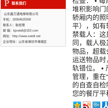
检查： •
联系我们
堆积影响门
山东鑫万通电梯有限公司
轿厢内的照
手机：18364625558
平），如有较
联系人：耿经理
邮 箱：bjxwtdt@163.com
禁载人：这
网址：http://www.xwtdt.net
同，载人极
企业地址：山东省潍坊市潍城区
物品，超载
运送物品时
轨错位。 
管理，重在
的自查自检
您的餐厅平稳