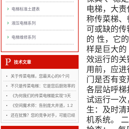
电梯，大责
电梯标准土建表
称传菜梯、
液压电梯系列
可或缺的传
电梯维修系列
的 性，它
样是巨大的
效运行的关
技术文章
用前，应进
关于传菜电梯，您最关心的6个问
门是否有变
题，…
不只是传菜电梯：它是您后厨效率的
各层站呼梯
“…
《为何我们的传菜电梯能实现“3天
试运行一次
完…
《空间魔术师：告别庞大井道，1.2
生：及时清
㎡…
还在犹豫？您的竞争对手，可能已经
机系统。 
悄…