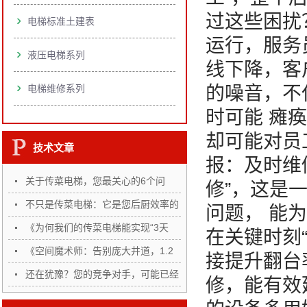
过这些困扰？
电梯标准土建表
运行，服务
液压电梯系列
线下降，客
电梯维修系列
的噪音，不
时可能 瘫
却可能对员
技术文章
报：及时维
关于传菜电梯，您最关心的6个问
修”，这是
题，…
不只是传菜电梯：它是您后厨效率的
问题， 能为
“…
《为何我们的传菜电梯能实现“3天
在关键时刻
完…
《空间魔术师：告别庞大井道，1.2
接提升翻台
㎡…
还在犹豫？您的竞争对手，可能已经
修，能有效
悄…