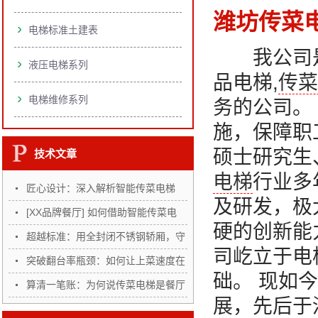
潍坊传菜
电梯标准土建表
我公司是一
液压电梯系列
品电梯,
传菜
电梯维修系列
务的公司。
施，保障职
硕士研究生
技术文章
电梯
行业多
匠心设计：深入解析智能传菜电梯
及研发，极
的…
[XX品牌餐厅] 如何借助智能传菜电
硬的创新能
梯…
超越标准：用全封闭不锈钢轿厢，守
司屹立于电
护…
突破翻台率瓶颈：如何让上菜速度在
础。 现如
高…
算清一笔账：为何说传菜电梯是餐厅
展，先后于
“…